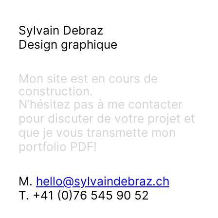
Sylvain Debraz
Design graphique
Mon site est en cours de
construction.
N’hésitez pas à me contacter
pour discuter de votre projet et
que je vous transmette mon
portfolio PDF!
M.
hello@sylvaindebraz.ch
T. +41 (0)76 545 90 52